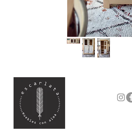
(+34) 682 739
hola@escarlat