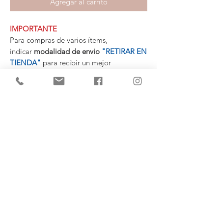
Agregar al carrito
IMPORTANTE
Para compras de varios ítems,
indicar
modalidad de envio
"RETIRAR EN
TIENDA"
para recibir un mejor
presupuesto personalizado con la
mercadería agrupada.
MEDIDAS
100 cm. Largo
80 cm. Ancho
(+34)
682 739
124
hola@escarlata.es