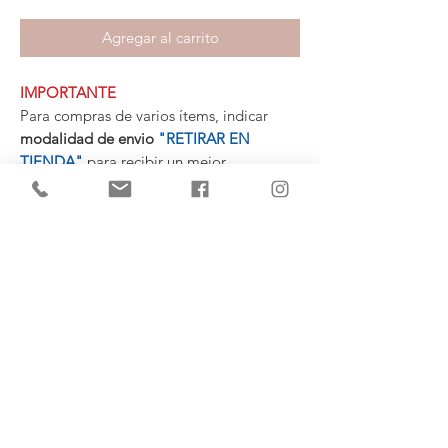
Agregar al carrito
IMPORTANTE
Para compras de varios ítems, indicar
modalidad de envio
"RETIRAR EN
TIENDA"
para recibir un mejor
presupuesto personalizado con la
mercadería agrupada.
MEDIDAS
100 cm. Longitud
81 cm. Ancho
(+34)
682 739
124