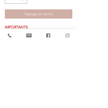
Agregar al carrito
IMPORTANTE
Para compras de varios ítems,
indicar
modalidad de envio
"RETIRAR EN
TIENDA"
para recibir un mejor
presupuesto personalizado con la
mercadería agrupada.
(+34)
682 739
124
hola@escarlata.es