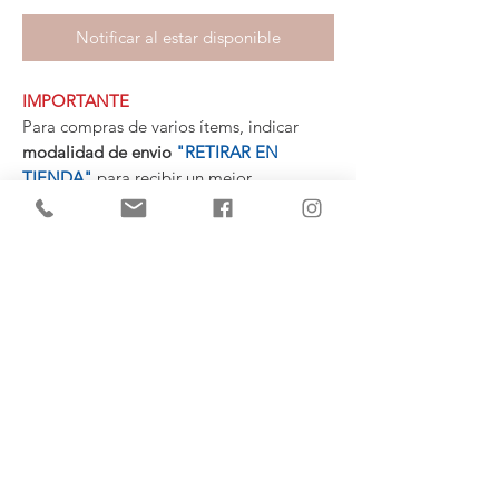
Notificar al estar disponible
IMPORTANTE
Para compras de varios ítems, indicar
modalidad de envio
"RETIRAR EN
TIENDA"
para recibir un mejor
presupuesto personalizado con la
mercadería agrupada.
MEDIDAS
50 cm. Longitud
25 cm. Altura
(+34)
682 739
124