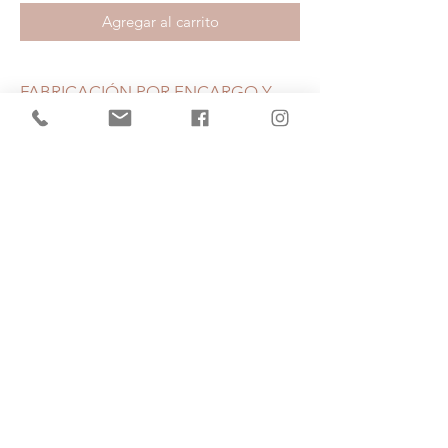
Agregar al carrito
FABRICACIÓN POR ENCARGO Y
A MEDIDA
MEDIDAS
240 cm. Largo
80 cm. Profunidad
100 cm. Altura
(+34)
682 739
124
hola@escarlata.es