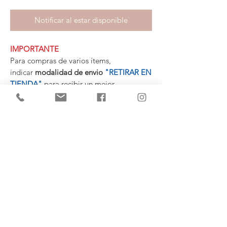
Notificar al estar disponible
IMPORTANTE
Para compras de varios ítems,
indicar
modalidad de envio
"RETIRAR EN
TIENDA"
para recibir un mejor
presupuesto personalizado con la
mercadería agrupada.
MEDIDAS
59 cm. Largo
17 cm. Profundidad
13,5 cm. Altura
(+34)
682 739
124