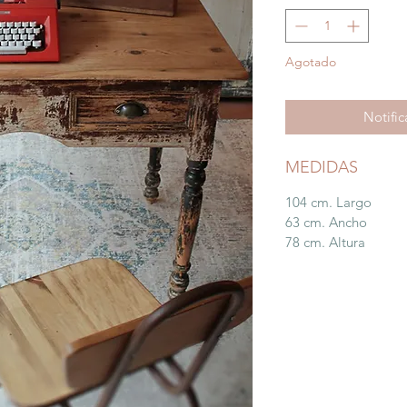
Agotado
Notific
MEDIDAS
104 cm. Largo
63 cm. Ancho
78 cm. Altura