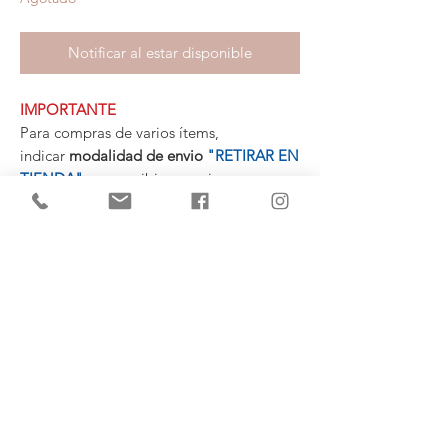
Notificar al estar disponible
IMPORTANTE
Para compras de varios ítems,
indicar
modalidad de envio
"RETIRAR EN
TIENDA"
para recibir un mejor
presupuesto personalizado con la
mercadería agrupada.
MEDIDAS
100 cm. Longitud
45 cm. Ancho
(+34)
682 739