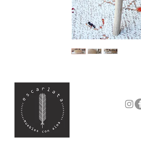
(+34) 682 739
hola@escarlat