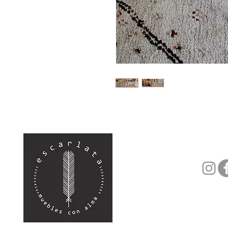
(+34) 682 739
hola@escarlat